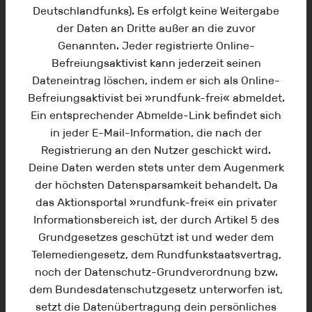
Deutschlandfunks). Es erfolgt keine Weitergabe
der Daten an Dritte außer an die zuvor
Genannten. Jeder registrierte Online-
Befreiungsaktivist kann jederzeit seinen
Dateneintrag löschen, indem er sich als Online-
Befreiungsaktivist bei »rundfunk-frei« abmeldet.
Ein entsprechender Abmelde-Link befindet sich
in jeder E-Mail-Information, die nach der
Registrierung an den Nutzer geschickt wird.
AKTUELLE STREITSCHRIFT* VON
Deine Daten werden stets unter dem Augenmerk
DR. JUR. FRANK HENNECKE
der höchsten Datensparsamkeit behandelt. Da
Der Zwangsrundfunk oder warum die
das Aktionsportal »rundfunk-frei« ein privater
Rundfunkabgabe rechts- und
Informationsbereich ist, der durch Artikel 5 des
verfassungswidrig bleibt. Die Streitschrift
Grundgesetzes geschützt ist und weder dem
unternimmt den Versuch nachzuweisen,
Telemediengesetz, dem Rundfunkstaatsvertrag,
dass die Rundfunkabgabe, was ihre
noch der Datenschutz-Grundverordnung bzw.
Erhebung angeht, nach wie vor keine
dem Bundesdatenschutzgesetz unterworfen ist,
verwaltungsrechtliche Grundlage hat, und
setzt die Datenübertragung dein persönliches