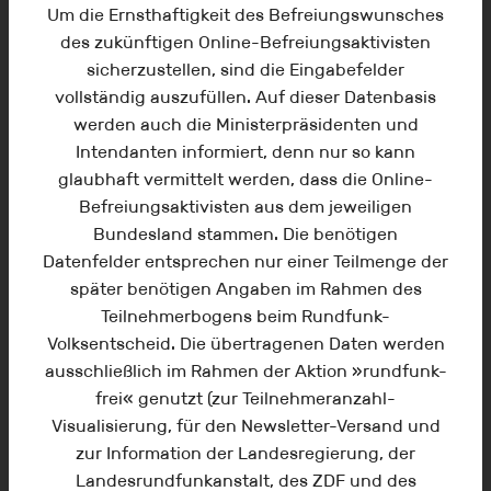
in deiner Region die Menschen auf die
Um die Ernsthaftigkeit des Befreiungswunsches
Aktion »rundfunk-frei« aufmerksam
des zukünftigen Online-Befreiungsaktivisten
machen möchtest, dann können wir gerne
sicherzustellen, sind die Eingabefelder
mit kostenfreiem Werbematerial
vollständig auszufüllen. Auf dieser Datenbasis
unterstützen. Teile uns deine gewünschte
werden auch die Ministerpräsidenten und
Auflage mit (100 Stk. -5.000 Stk.) und
Intendanten informiert, denn nur so kann
deine Lieferadresse. Wir freuen uns über
glaubhaft vermittelt werden, dass die Online-
jeden engagierten Menschen, der mit
Befreiungsaktivisten aus dem jeweiligen
seinem Herzen mit dabei ist.
Bundesland stammen. Die benötigen
Datenfelder entsprechen nur einer Teilmenge der
später benötigen Angaben im Rahmen des
Flyer verteilen
Teilnehmerbogens beim Rundfunk-
Volksentscheid. Die übertragenen Daten werden
ausschließlich im Rahmen der Aktion »rundfunk-
frei« genutzt (zur Teilnehmeranzahl-
Visualisierung, für den Newsletter-Versand und
zur Information der Landesregierung, der
Landesrundfunkanstalt, des ZDF und des