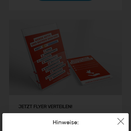
JETZT FLYER VERTEILEN!
Du möchtest auch bei der Verteilung von
Hinweise:
Informationsmaterial mithelfen? Wenn du