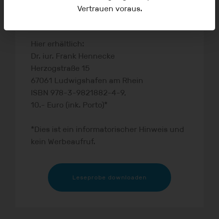
was die gesetzliche Grundlage selbst
Vertrauen voraus.
angeht, verfassungswidrig ist.
Hier erhältlich:
Dr. iur. Frank Hennecke
Herzogstraße 15
67061 Ludwigshafen am Rhein
ISBN 978-3-9821882-4-9,
10.- Euro (ink. Porto)*
*Dies ist ein informatorischer Hinweis und
kein Werbeaufruf.
Leseprobe downloaden